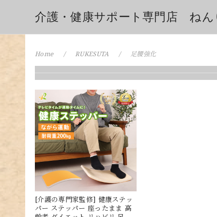
介護・健康サポート専門店 ねん
Home
RUKESUTA
足腰強化
[介護の専門家監修] 健康ステッ
パー ステッパー 座ったまま 高
齢者 ダイエット リハビリ 足腰