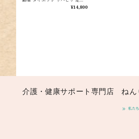
プレゼント 実用的 ながら運動
¥14,800
耐荷重200kg 踏み台 フィットネ
ス 室内 簡単 姿勢 階段運動 トレ
ーニング ストレッチ 健康習慣
コンパクト スキマ時間 敬老の日
介護・健康サポート専門店 ねん
私たち