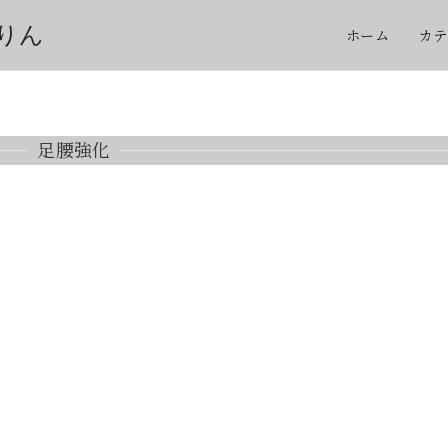
りん
ホーム
カテ
足腰強化