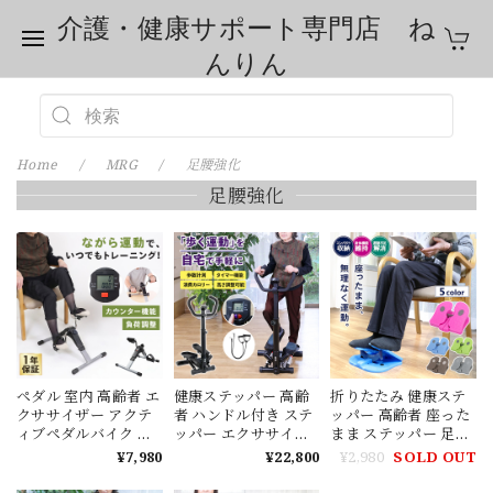
介護・健康サポート専門店 ね
んりん
Home
MRG
足腰強化
足腰強化
ペダル 室内 高齢者 エ
健康ステッパー 高齢
折りたたみ 健康ステ
クササイザー アクテ
者 ハンドル付き ステ
ッパー 高齢者 座った
ィブペダルバイク 介
ッパー エクササイズ
まま ステッパー 足ふ
護用ペダル運動器 介
マシン ダイエット 室
み 介護予防 運動器具
¥7,980
¥22,800
¥2,980
SOLD OUT
護用運動器 ダイエッ
内 有酸素運動 ながら
リハビリ ダイエット
ト インナーマッスル
運動 フィットネス ト
有酸素運動 トレーニ