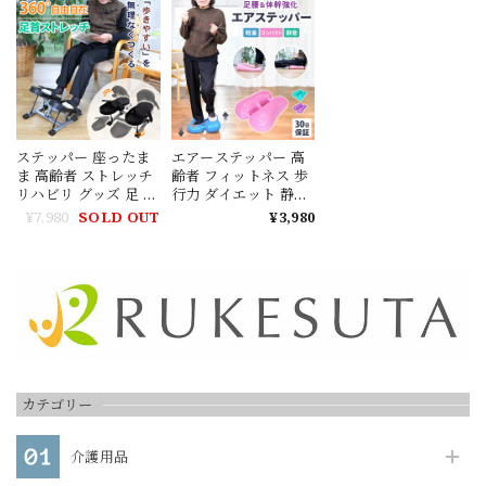
腹筋 背筋 下半身 省ス
レーニング 踏み台運
ング 足踏み マシン 運
ペース リハビリ おう
動 介護予防 予防運動
動 室内運動 踏み台昇
ち時間 介護予防 運動
健康器具 プレゼント
降 ステップ台 持ち運
不足解消
リハビリ 体操 ストレ
び 筋トレ むくみ 脚痩
ッチ
せ プレゼント エクサ
サイズ
ステッパー 座ったま
エアーステッパー 高
ま 高齢者 ストレッチ
齢者 フィットネス 歩
リハビリ グッズ 足 健
行力 ダイエット 静音
康器具 トレーニング
バランスディスク バ
¥7,980
SOLD OUT
¥3,980
リハビリ 器具 足 運動
ランスボール マルチ
不足 解消 簡単 ながら
フィットネス エアス
運動 柔軟 静音 健康
テッパー エアークッ
敬老 ギフト 介護 腰
ション 有酸素運動 足
コンパクト 軽量 筋ト
踏み 運動 コンパクト
レ むくみ 対策 転倒予
有酸素運動 介護予防
防 筋力 介護予防
カテゴリー
介護用品