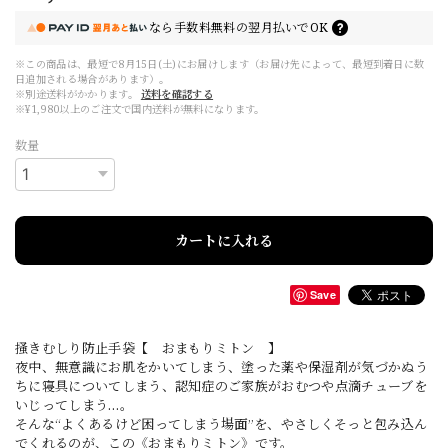
なら
手数料無料の
翌月払いでOK
※この商品は、最短で8月15日(土)にお届けします（お届け先によって、最短到着日に数
日追加される場合があります）。
※別途送料がかかります。
送料を確認する
※¥1,980以上のご注文で国内送料が無料になります。
数量
カートに入れる
Save
掻きむしり防止手袋【 おまもりミトン 】
夜中、無意識にお肌をかいてしまう、塗った薬や保湿剤が気づかぬう
ちに寝具についてしまう、認知症のご家族がおむつや点滴チューブを
いじってしまう…。
そんな“よくあるけど困ってしまう場面”を、やさしくそっと包み込ん
でくれるのが、この《おまもりミトン》です。