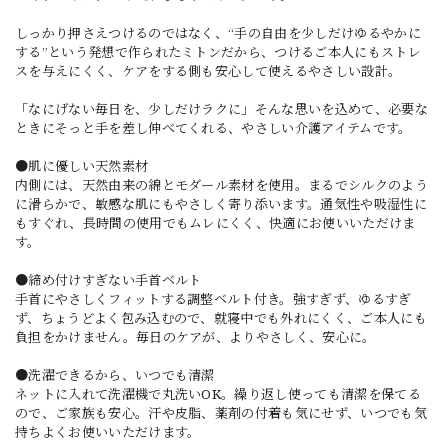
しっかり押さえつけるのではなく、“手の自由を少しだけゆるやかに
する”という発想で作られたミトンだから、つけるご本人にもストレ
スを与えにくく、ケアをする側も安心して使えるやさしい設計。
「なにげない毎日を、少しだけラクに」そんな思いを込めて、必要な
ときにそっと手を差し伸べてくれる、やさしい介護アイテムです。
●肌に優しい天然素材
内側には、天然由来の綿とモダール素材を使用。まるでシルクのよう
に滑らかで、敏感な肌にもやさしく寄り添います。通気性や吸湿性に
もすぐれ、長時間の使用でもムレにくく、快適にお使いいただけま
す。
●締め付けすぎない手首ベルト
手首にやさしくフィットする調整ベルト付き。強すぎず、ゆるすぎ
ず、ちょうどよく包み込むので、就寝中でも外れにくく、ご本人にも
負担をかけません。毎日のケアが、よりやさしく、安心に。
●洗濯できるから、いつでも清潔
ネットに入れて洗濯機で丸洗いOK。繰り返し使っても清潔を保てる
ので、ご家族も安心。汗や皮脂、薬剤の付着も気にせず、いつでも気
持ちよくお使いいただけます。