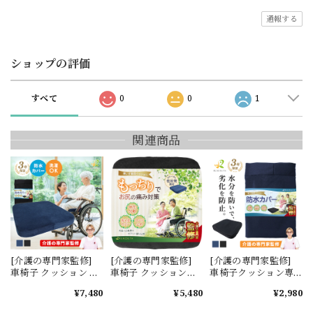
通報する
ショップの評価
すべて
0
0
1
関連商品
[介護の専門家監修]
[介護の専門家監修]
[介護の専門家監修]
車椅子 クッション 防
車椅子 クッション単
車椅子クッション専
水カバーセット 洗え
品 洗えるカバー
用 防水カバー
¥7,480
¥5,480
¥2,980
るカバー