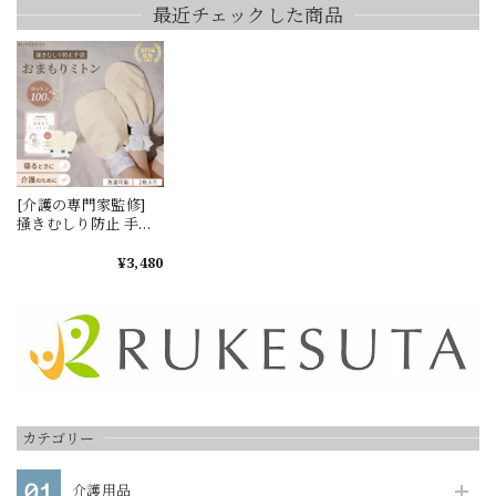
最近チェックした商品
[介護の専門家監修]
掻きむしり防止 手袋
介護 ミトン おまもり
ミトン 両手 介護用ミ
¥3,480
トン 専門家推奨 お年
寄り 高齢者 アトピー
ケア グローブ 傷 保護
コットン 綿100% 介
護用品 アトピー 肌荒
れ サポート 新着商品
洗濯できる 天然素材
ハンドケア 美容 保湿
保護
カテゴリー
介護用品