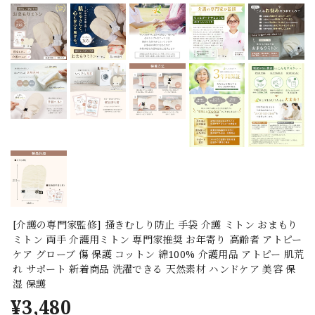
[介護の専門家監修] 掻きむしり防止 手袋 介護 ミトン おまもり
ミトン 両手 介護用ミトン 専門家推奨 お年寄り 高齢者 アトピー
ケア グローブ 傷 保護 コットン 綿100% 介護用品 アトピー 肌荒
れ サポート 新着商品 洗濯できる 天然素材 ハンドケア 美容 保
湿 保護
¥3,480