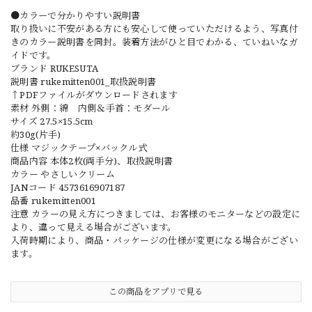
●カラーで分かりやすい説明書
取り扱いに不安がある方にも安心して使っていただけるよう、写真付
きのカラー説明書を同封。装着方法がひと目でわかる、ていねいなガ
イドです。
ブランド RUKESUTA
説明書 rukemitten001_取扱説明書
↑PDFファイルがダウンロードされます
素材 外側：綿 内側＆手首：モダール
サイズ 27.5×15.5cm
約30g(片手)
仕様 マジックテープ×バックル式
商品内容 本体2枚(両手分)、取扱説明書
カラー やさしいクリーム
JANコード 4573616907187
品番 rukemitten001
注意 カラーの見え方につきましては、お客様のモニターなどの設定に
より、違って見える場合がございます。
入荷時期により、商品・パッケージの仕様が変更になる場合がござい
ます。
この商品をアプリで見る