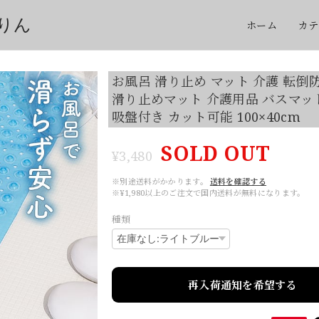
りん
ホーム
カテ
お風呂 滑り止め マット 介護 転倒
滑り止めマット 介護用品 バスマッ
吸盤付き カット可能 100×40cm
SOLD OUT
¥3,480
※別途送料がかかります。
送料を確認する
※¥1,980以上のご注文で国内送料が無料になります。
種類
再入荷通知を希望する