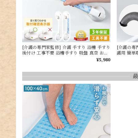
[介護の専門家監修] 介護 手すり 浴槽 手すり
[介護の専
後付け 工事不要 浴槽手すり 吸盤 真空 お風
護用 簡単
呂 大きい 長い ち上がり補助 手すり 安心 安
呂 手すり
¥5,980
全 吸盤 介護 高齢者 転倒防止 トイレ 玄関
上がり 転
滑り止め 頑丈 RUKESUTA 花柄 敬老の日 プ
ススメ ギ
レゼント
り止め付き 