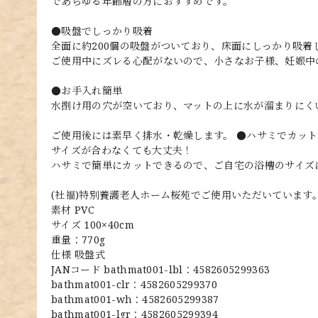
であらゆる年齢層の方におすすめです。
●吸盤でしっかり吸着
全面に約200個の吸盤がついており、床面にしっかり吸着
ご使用中にズレる心配がないので、小さなお子様、妊娠中
●お手入れ簡単
水捌け用の穴が空いており、マットの上に水が溜まりにく
ご使用後には素早く排水・乾燥します。 ●ハサミでカッ
サイズが合わなくても大丈夫！
ハサミで簡単にカットできるので、ご自宅の浴槽のサイズ
(社福)特別養護老人ホーム桜苑でご使用いただいています
素材 PVC
サイズ 100×40cm
重量：770g
仕様 吸盤式
JANコード bathmat001-lbl：4582605299363
bathmat001-clr：4582605299370
bathmat001-wh：4582605299387
bathmat001-lgr：4582605299394