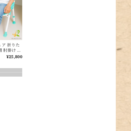
ェア 折りた
用 肘掛け 背
べり止め ゴ
¥25,800
 折りたたみ
がりサポート
介護椅子 安