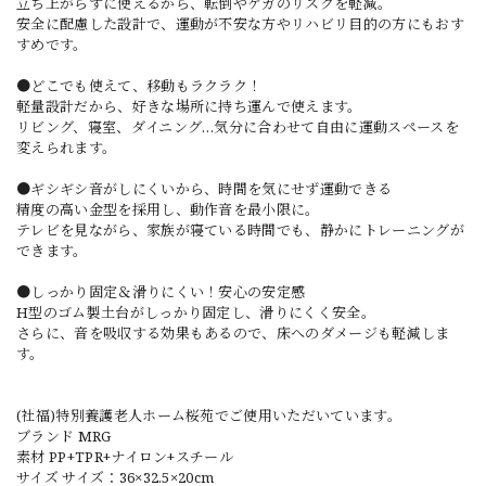
立ち上がらずに使えるから、転倒やケガのリスクを軽減。
安全に配慮した設計で、運動が不安な方やリハビリ目的の方にもおす
すめです。
●どこでも使えて、移動もラクラク！
軽量設計だから、好きな場所に持ち運んで使えます。
リビング、寝室、ダイニング…気分に合わせて自由に運動スペースを
変えられます。
●ギシギシ音がしにくいから、時間を気にせず運動できる
精度の高い金型を採用し、動作音を最小限に。
テレビを見ながら、家族が寝ている時間でも、静かにトレーニングが
できます。
●しっかり固定＆滑りにくい！安心の安定感
H型のゴム製土台がしっかり固定し、滑りにくく安全。
さらに、音を吸収する効果もあるので、床へのダメージも軽減しま
す。
(社福)特別養護老人ホーム桜苑でご使用いただいています。
ブランド MRG
素材 PP+TPR+ナイロン+スチール
サイズ サイズ：36×32.5×20cm