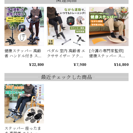
健康ステッパー 高齢
ペダル 室内 高齢者 エ
[介護の専門家監修]
者 ハンドル付き ステ
クササイザー アクテ
健康ステッパー ステ
ッパー エクササイズ
ィブペダルバイク 介
ッパー 座ったまま 高
¥22,800
¥7,980
¥14,800
マシン ダイエット 室
護用ペダル運動器 介
齢者 ダイエット リハ
内 有酸素運動 ながら
護用運動器 ダイエッ
ビリ 足腰 プレゼント
運動 フィットネス ト
ト インナーマッスル
実用的 ながら運動 耐
最近チェックした商品
レーニング 踏み台運
腹筋 背筋 下半身 省ス
荷重200kg 踏み台 フ
動 介護予防 予防運動
ペース リハビリ おう
ィットネス 室内 簡単
健康器具 プレゼント
ち時間 介護予防 運動
姿勢 階段運動 トレー
リハビリ 体操 ストレ
不足解消
ニング ストレッチ 健
ッチ
康習慣 コンパクト ス
キマ時間 敬老の日
ステッパー 座ったま