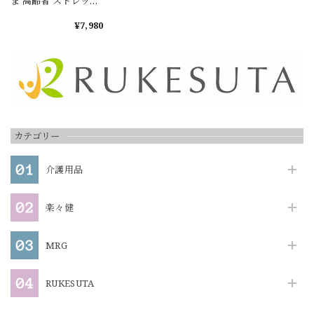
ま 高齢者 ストレッチ
リハビリ グッズ 足 健
康器具 トレーニング
¥7,980
リハビリ 器具 足 運動
不足 解消 簡単 ながら
運動 柔軟 静音 健康
敬老 ギフト 介護 腰
コンパクト 軽量 筋ト
レ むくみ 対策 転倒予
防 筋力 介護予防
カテゴリー
介護用品
楽々健
MRG
RUKESUTA