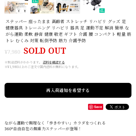
ステッパー 座ったまま 高齢者 ストレッチ リハビリ グッズ 足
健康器具 トレーニング リハビリ 器具 足 運動不足 解消 簡単 な
がら運動 柔軟 静音 健康 敬老 ギフト 介護 腰 コンパクト 軽量 筋
トレ むくみ 対策 転倒予防 筋力 介護予防
SOLD OUT
¥7,980
※別途送料がかかります。
送料を確認する
※¥1,980以上のご注文で国内送料が無料になります。
再入荷通知を希望する
Save
ながら運動で無理なく「歩きやすい」カラダをつくれる
360°自由自在の無重力ステッパーが登場！