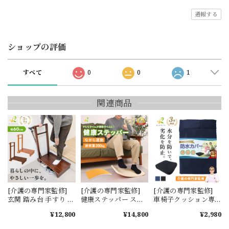
通報する
ショップの評価
すべて
0
0
1
関連商品
[介護の専門家監修]
[介護の専門家監修]
[介護の専門家監修]
玄関 踏み台 手すり 介
健康ステッパー ステ
車椅子クッション専
護 製 手すり 付き 置
ッパー 座ったまま 高
用 防水カバー
¥12,800
¥14,800
¥2,980
くだけ 玄関台 玄関踏
齢者 ダイエット リハ
み台 手すり付き
ビリ 足腰 プレゼント