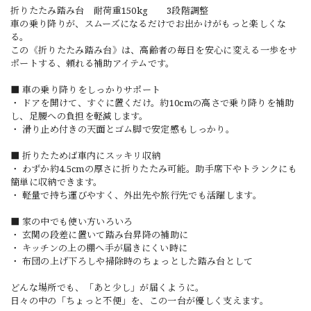
折りたたみ踏み台 耐荷重150kg 3段階調整
車の乗り降りが、スムーズになるだけでお出かけがもっと楽しくな
る。
この《折りたたみ踏み台》は、高齢者の毎日を安心に変える一歩をサ
ポートする、頼れる補助アイテムです。
■ 車の乗り降りをしっかりサポート
・ ドアを開けて、すぐに置くだけ。約10cmの高さで乗り降りを補助
し、足腰への負担を軽減します。
・ 滑り止め付きの天面とゴム脚で安定感もしっかり。
■ 折りたためば車内にスッキリ収納
・ わずか約4.5cmの厚さに折りたたみ可能。助手席下やトランクにも
簡単に収納できます。
・ 軽量で持ち運びやすく、外出先や旅行先でも活躍します。
■ 家の中でも使い方いろいろ
・ 玄関の段差に置いて踏み台昇降の補助に
・ キッチンの上の棚へ手が届きにくい時に
・ 布団の上げ下ろしや掃除時のちょっとした踏み台として
どんな場所でも、「あと少し」が届くように。
日々の中の「ちょっと不便」を、この一台が優しく支えます。