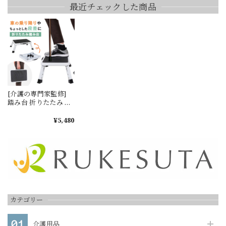
RUKEStep ステップ
実用的 ながら運動 耐
最近チェックした商品
台 天然木 転倒防止 段
荷重200kg 踏み台 フ
差 ギフト プレゼント
ィットネス 室内 簡単
安全 補助 敬老の日
姿勢 階段運動 トレー
RUKESUTA 補助具 踏
ニング ストレッチ 健
み台昇降 手すり付き
康習慣 コンパクト ス
踏み台 介護用品 60 靴
キマ時間 敬老の日
収納
[介護の専門家監修]
踏み台 折りたたみ 高
齢者 車 ステップ ステ
ップ台 折りたたみ式
¥5,480
折り畳み 玄関 玄関台
ベランダ 足台 段差 補
助 車の乗り降り サポ
ート 滑り止め付き コ
ンパクト お風呂 足腰
新商品 介護 高齢 敬老
の日 父の日 プレゼン
ト コンパクト 高さ調
整 MR
カテゴリー
介護用品