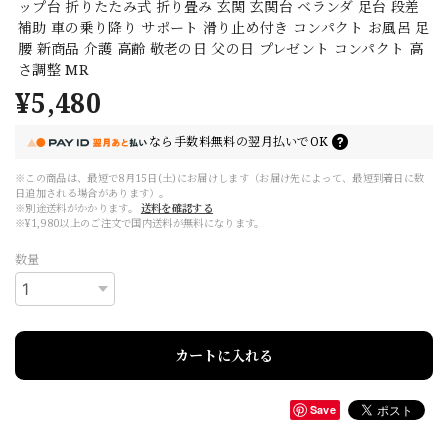
ップ台 折りたたみ式 折り畳み 玄関 玄関台 ベランダ 足台 段差
補助 車の乗り降り サポート 滑り止め付き コンパクト お風呂 足
腰 新商品 介護 高齢 敬老の日 父の日 プレゼント コンパクト 高
さ調整 MR
¥5,480
なら
手数料無料の
翌月払いでOK
※この商品は、最短で8月15日(土)にお届けします（お届け先によって、最短到着日に数
日追加される場合があります）。
※別途送料がかかります。
送料を確認する
※¥1,980以上のご注文で国内送料が無料になります。
数量
カートに入れる
Save