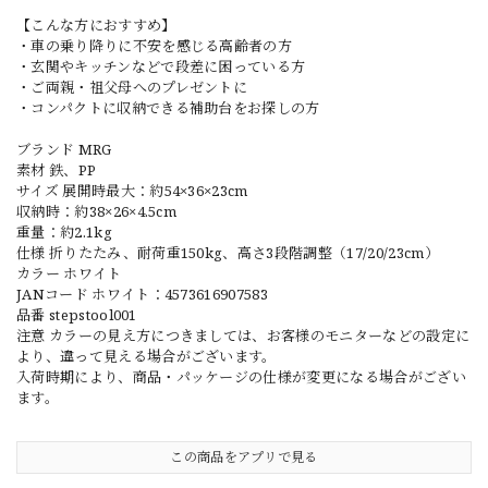
【こんな方におすすめ】
・車の乗り降りに不安を感じる高齢者の方
・玄関やキッチンなどで段差に困っている方
・ご両親・祖父母へのプレゼントに
・コンパクトに収納できる補助台をお探しの方
ブランド MRG
素材 鉄、PP
サイズ 展開時最大：約54×36×23cm
収納時：約38×26×4.5cm
重量：約2.1kg
仕様 折りたたみ、耐荷重150kg、高さ3段階調整（17/20/23cm）
カラー ホワイト
JANコード ホワイト：4573616907583
品番 stepstool001
注意 カラーの見え方につきましては、お客様のモニターなどの設定に
より、違って見える場合がございます。
入荷時期により、商品・パッケージの仕様が変更になる場合がござい
ます。
この商品をアプリで見る