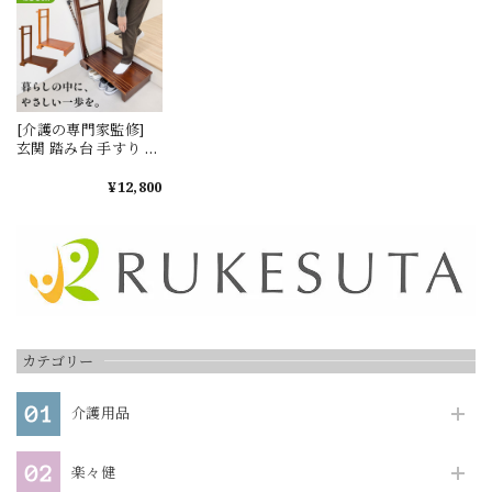
新商品 介護 高齢 敬老
ニング ストレッチ 健
の日 父の日 プレゼン
康習慣 コンパクト ス
ト コンパクト 高さ調
キマ時間 敬老の日
整 MR
[介護の専門家監修]
玄関 踏み台 手すり 介
護 製 手すり 付き 置
くだけ 玄関台 玄関踏
¥12,800
み台 手すり付き
RUKEStep ステップ
台 天然木 転倒防止 段
差 ギフト プレゼント
安全 補助 敬老の日
RUKESUTA 補助具 踏
み台昇降 手すり付き
踏み台 介護用品 60 靴
収納
カテゴリー
介護用品
楽々健