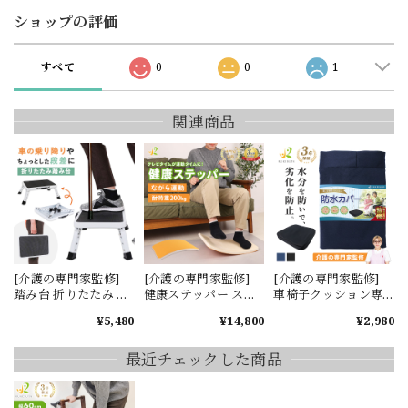
ショップの評価
すべて
0
0
1
関連商品
[介護の専門家監修]
[介護の専門家監修]
[介護の専門家監修]
踏み台 折りたたみ 高
健康ステッパー ステ
車椅子クッション専
齢者 車 ステップ ステ
ッパー 座ったまま 高
用 防水カバー
¥5,480
¥14,800
¥2,980
ップ台 折りたたみ式
齢者 ダイエット リハ
折り畳み 玄関 玄関台
ビリ 足腰 プレゼント
ベランダ 足台 段差 補
実用的 ながら運動 耐
最近チェックした商品
助 車の乗り降り サポ
荷重200kg 踏み台 フ
ート 滑り止め付き コ
ィットネス 室内 簡単
ンパクト お風呂 足腰
姿勢 階段運動 トレー