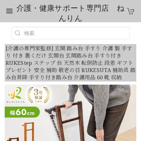
介護・健康サポート専門店 ね
んりん
[介護の専門家監修] 玄関 踏み台 手すり 介護 製 手す
り 付き 置くだけ 玄関台 玄関踏み台 手すり付き
RUKEStep ステップ 台 天然木 転倒防止 段差 ギフト
プレゼント 安全 補助 敬老の日 RUKESUTA 補助具 踏
み台昇降 手すり付き踏み台 介護用品 60 靴 収納