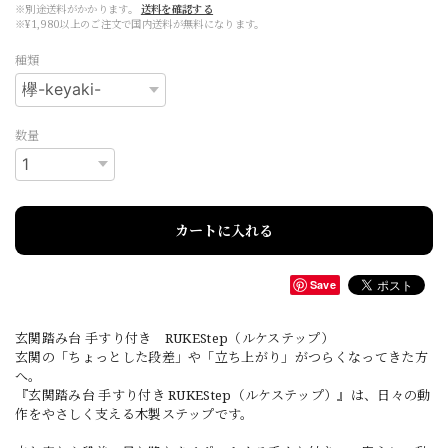
※別途送料がかかります。
送料を確認する
※¥1,980以上のご注文で国内送料が無料になります。
種類
数量
カートに入れる
Save
玄関踏み台 手すり付き RUKEStep（ルケステップ）
玄関の「ちょっとした段差」や「立ち上がり」がつらくなってきた方
へ。
『玄関踏み台 手すり付き RUKEStep（ルケステップ）』は、日々の動
作をやさしく支える木製ステップです。