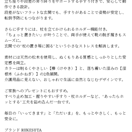
立ち座りや段差の昇り降りをサポートする手すり付きで、安心して動
作できる設計。
段差がないフラットな玄関でも、手すりがあることで姿勢が安定し、
転倒予防にもつながります。
さらに手すりには、杖を立てかけられるホルダー機能付き。
「ちょっと置きたい」が叶うことで、両手が使えて靴の脱ぎ履きもス
ムーズに。
玄関での“杖の置き場に困る”という小さなストレスを解消します。
素材には天然の松木を使用し、ぬくもりある質感としっかりとした安
定感を両立。
カラーは明るくやさしい【欅（けやき）】と、落ち着いた深みの【深
根木（ふかねぎ）】の2色展開。
介護用品に見えない、おしゃれで生活に自然となじむデザインです。
ご家族へのプレゼントにもおすすめ。
すべり止め加工・握りやすい手すり・杖ホルダーなど、“あったらホ
ッとする”工夫を詰め込んだ一台です。
毎日の「いってきます」と「ただいま」を、もっとやさしく、もっと
安全に。
ブランド RUKESUTA