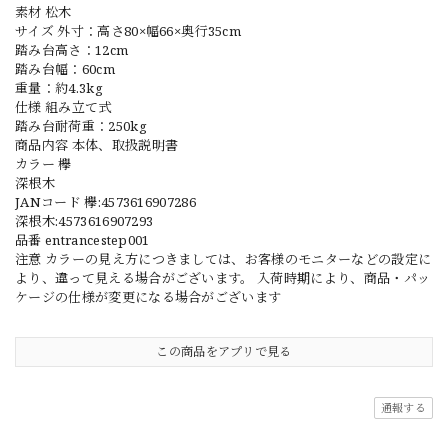
素材 松木
サイズ 外寸：高さ80×幅66×奥行35cm
踏み台高さ：12cm
踏み台幅：60cm
重量：約4.3kg
仕様 組み立て式
踏み台耐荷重：250kg
商品内容 本体、取扱説明書
カラー 欅
深根木
JANコード 欅:4573616907286
深根木:4573616907293
品番 entrancestep001
注意 カラーの見え方につきましては、お客様のモニターなどの設定に
より、違って見える場合がございます。 入荷時期により、商品・パッ
ケージの仕様が変更になる場合がございます
この商品をアプリで見る
通報する