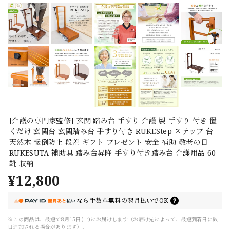
[介護の専門家監修] 玄関 踏み台 手すり 介護 製 手すり 付き 置
くだけ 玄関台 玄関踏み台 手すり付き RUKEStep ステップ 台
天然木 転倒防止 段差 ギフト プレゼント 安全 補助 敬老の日
RUKESUTA 補助具 踏み台昇降 手すり付き踏み台 介護用品 60
靴 収納
¥12,800
なら
手数料無料の
翌月払いでOK
※この商品は、最短で8月15日(土)にお届けします（お届け先によって、最短到着日に数
日追加される場合があります）。